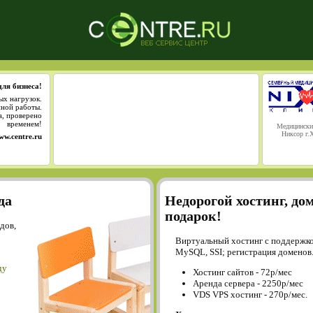
для бизнеса!
ых нагрузок.
йной работы.
а, проверено
временем!
Медицински
Никсор г.
ww.centre.ru
да
Недорогой хостинг, до
подарок!
дов,
Виртуальный хостинг с поддержко
MySQL, SSI; регистрация доменов
ду
Хостинг сайтов - 72р/мес
Аренда сервера - 2250р/мес
VDS VPS хостинг - 270р/мес.