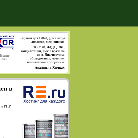
Справки для ГИБДД, все виды
анализов, мед книжки.
3D УЗИ, ФГДС, ЭКГ,
консультации, вызов врача на
дом. Диагностика,
й центр
обследование, лечение,
Химки
комплексные программы.
Анализы в Химках
мен в
й PHP,
.