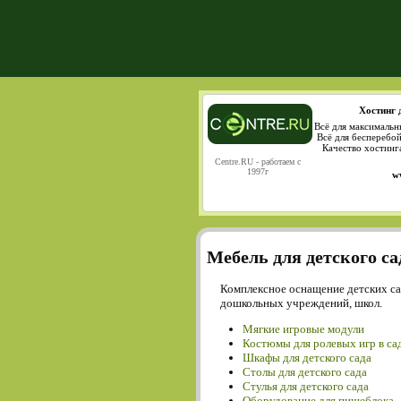
Хостинг 
Всё для максимальн
Всё для бесперебо
Качество хостинг
Centre.RU - работаем с
1997г
w
Мебель для детского са
Комплексное оснащение детских са
дошкольных учреждений, школ.
Мягкие игровые модули
Костюмы для ролевых игр в са
Шкафы для детского сада
Столы для детского сада
Cтулья для детского сада
Оборудование для пищеблока